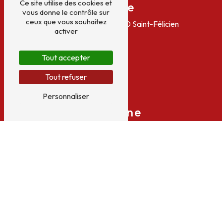
Ce site utilise des cookies et
Adresse
vous donne le contrôle sur
ceux que vous souhaitez
25 Route du balayn
07410 Saint-Félicien
activer
Tout accepter
Tout refuser
Personnaliser
Téléphone
04 75 06 02 48
E-mail