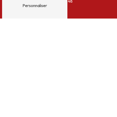
04 75 06 02 48
Personnaliser
E-mail
colange07@orange.fr
N'hésitez pas à nous