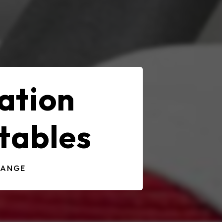
ation
tables
LANGE