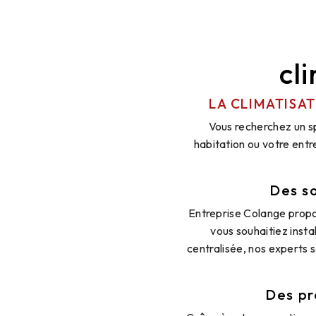
cl
LA CLIMATISA
Vous recherchez un sp
habitation ou votre ent
Des so
Entreprise Colange propo
vous souhaitiez insta
centralisée, nos experts 
Des pr